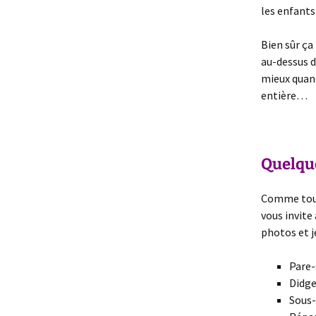
les enfants
Bien sûr ça
au-dessus du
mieux quand
entière…
–
Quelque
Comme tout 
vous invite
photos et j
Pare-
Didge
Sous-