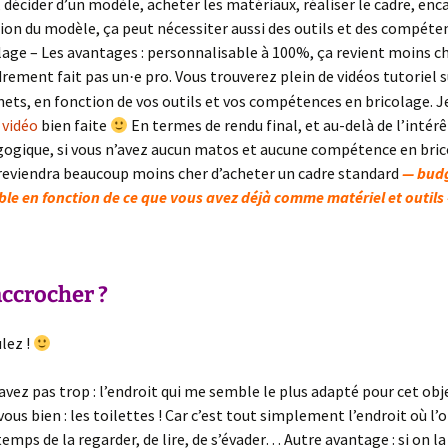
, décider d’un modèle, acheter les matériaux, réaliser le cadre, enca
ion du modèle, ça peut nécessiter aussi des outils et des compéte
lage – Les avantages : personnalisable à 100%, ça revient moins c
rement fait pas un
e pro. Vous trouverez plein de vidéos tutoriel s
·
nets, en fonction de vos outils et vos compétences en bricolage. J
 vidéo
bien faite
En termes de rendu final, et au-delà de l’intérê
ogique, si vous n’avez aucun matos et aucune compétence en bric
reviendra beaucoup moins cher d’acheter un cadre standard
— budg
ble en fonction de ce que vous avez déjà comme matériel et outils
accrocher ?
lez !
savez pas trop : l’endroit qui me semble le plus adapté pour cet obj
ous bien : les toilettes ! Car c’est tout simplement l’endroit où l’
temps de la regarder, de lire, de s’évader… Autre avantage : si on la