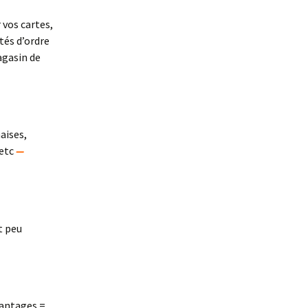
vos cartes,
tés d’ordre
agasin de
aises,
 etc
—
t peu
avantages =