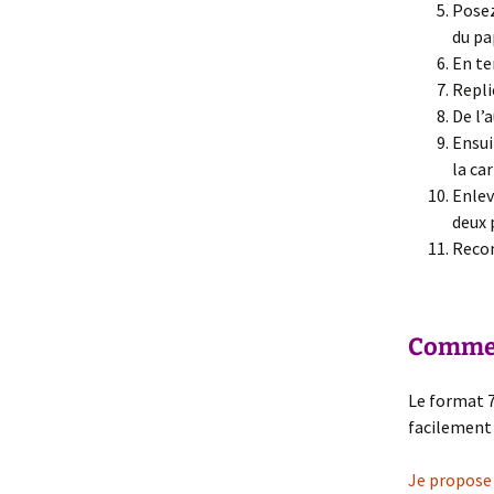
Posez
du pa
En te
Repli
De l’
Ensui
la ca
Enlev
deux 
Recom
–
Comment
Le format 7
facilement
Je propose 