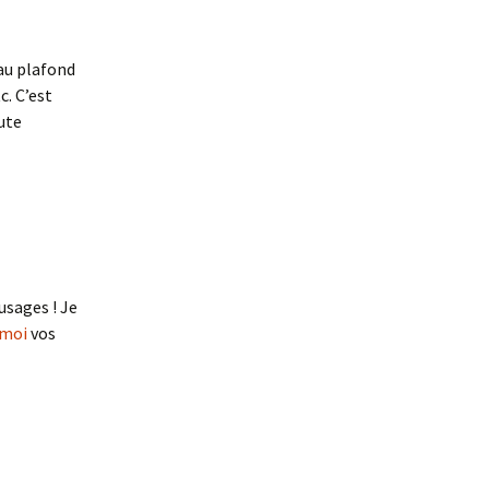
au plafond
c. C’est
ute
usages ! Je
-moi
vos