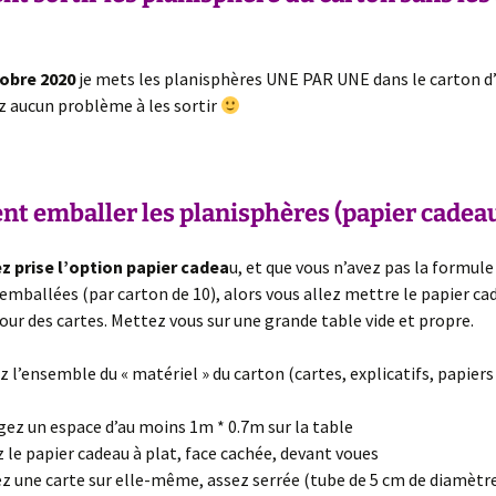
rêvolutionnaire !
resse
Atelier de lancement
Idées pratiques
Revue de pres
Détails de la planisphère
obre 2020
je mets les planisphères UNE PAR UNE dans le carton d
i·e·s
Planisphères encadrées
z aucun problème à les sortir
Explorations
hotos
cartographiques
ratique
 emballer les planisphères (papier cadeau
ez prise l’option papier cadea
u, et que vous n’avez pas la formule
 emballées (par carton de 10), alors vous allez mettre le papier ca
r des cartes. Mettez vous sur une grande table vide et propre.
z l’ensemble du « matériel » du carton (cartes, explicatifs, papiers
ez un espace d’au moins 1m * 0.7m sur la table
 le papier cadeau à plat, face cachée, devant voues
z une carte sur elle-même, assez serrée (tube de 5 cm de diamètr