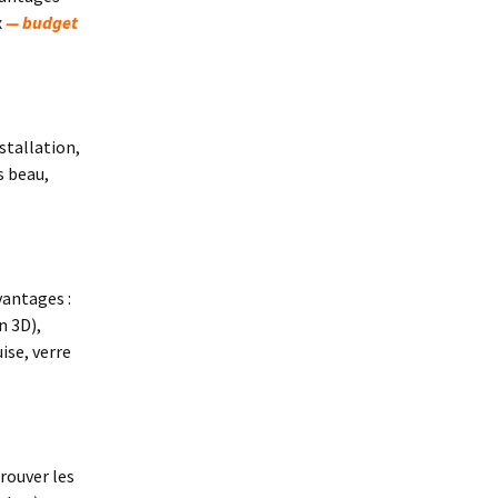
x
— budget
nstallation,
s beau,
vantages :
n 3D),
ise, verre
trouver les