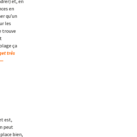
drer) et, en
nces en
her qu’un
ur les
e trouve
t
olage ça
et très
 —
et est,
on peut
 place bien,