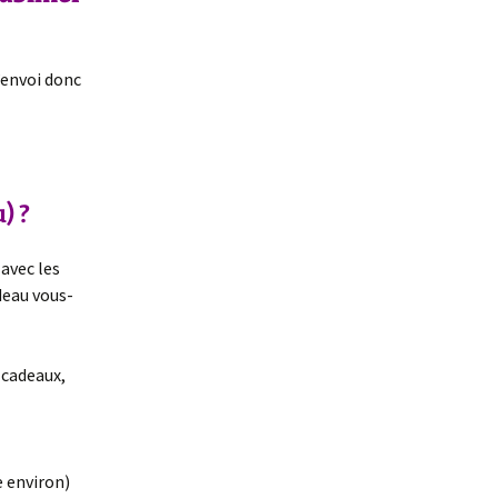
se, la suite
Si si c’est indispensable,
juste, et c’est
’envoi donc
maintenant !
Y’a des humain⋅e⋅s très
intelligent⋅e⋅s qui
bossent là-dessus
) ?
À lire et écouter pour se
désintoxiquer de la
langue du mépris
 avec les
deau vous-
Lexique de langue
dragonne
 cadeaux,
e environ)