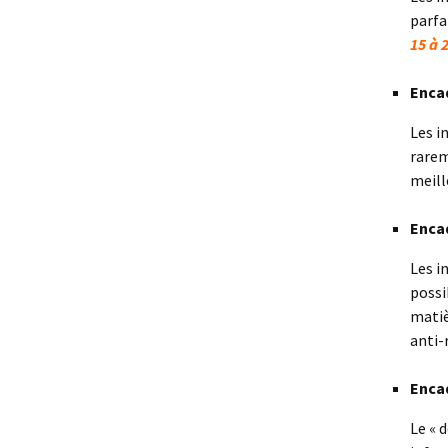
parfa
15 à 
Enca
Les i
rarem
meill
Enca
Les i
possi
matiè
anti-r
Enca
Le « 