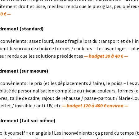
itement droit et lisse, meilleur rendu que le plexiglas, peu onéreu
20 € —
drement (standard)
nconvénients : assez lourd, assez fragile lors du transport et de l’i
ent beaucoup de choix de formes / couleurs – Les avantages = plu
eur rendu que les solutions précédentes
— budget 30 à 40 € —
drement (sur mesure)
nconvénients : le prix (et les déplacements à faire), le poids – Les a
bilité de personnalisation complète au niveau couleurs, formes (e
res, taille de cadre, rajout de rehausse / passe-partout / Marie-Lou
eflet / invisible / anti-UV, etc
— budget 120 à 400 € environ —
drement (fait soi-même)
do it yourself » en anglais ! Les inconvénients : ça prend du temps (