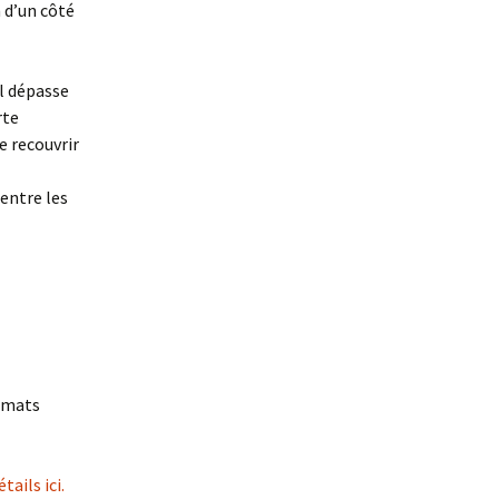
 d’un côté
il dépasse
rte
e recouvrir
 entre les
ormats
ails ici.