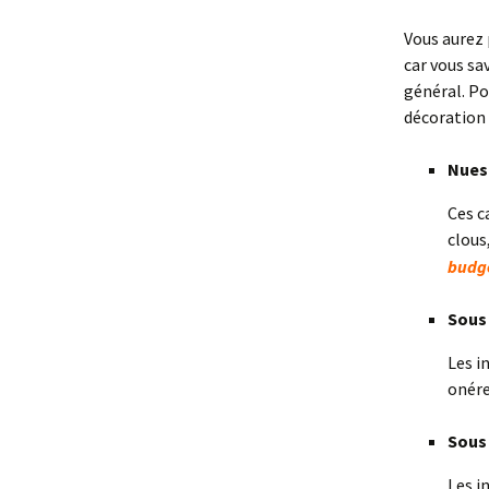
Vous aurez
car vous sa
général. Po
décoration 
Nues
Ces c
clous
budge
Sous 
Les i
onér
Sous
Les i