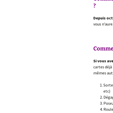
?
5- Festiwaouh
P
Depuis oct
>> Calendrier
Am
vous n’aure
>> Nous inviter
P
>> Revue de presse
P
Comment
Si vous av
cartes déjà
mêmes autou
Sorte
etc)
Dégag
Posez
Roule