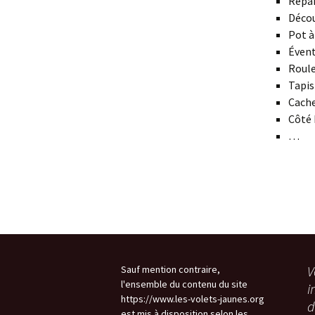
Répar
Décou
Pot à
Évent
Roule
Tapis
Cache
Côté 
…
V
Sauf mention contraire,
l'ensemble du contenu du site
i
https://www.les-volets-jaunes.org
d
est mis à disposition selon les