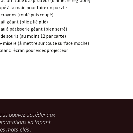
ation : tube d’aspirateur (diamètre réglable)
pé à la main pour faire un puzzle
 crayons (roulé puis coupé)
ail géant (plié plié plié)
au à pâtisserie géant (bien serré)
 de souris (au moins 12 par carte)
-misère (à mettre sur toute surface moche)
blanc : écran pour vidéoprojecteur
ous pouvez accéder aux
nformations en tapant
es mots-clés :