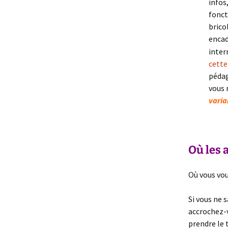
infos
fonct
brico
encad
inter
cette
pédag
vous 
varia
–
Où les 
Où vous vou
Si vous ne 
accrochez-v
prendre le 