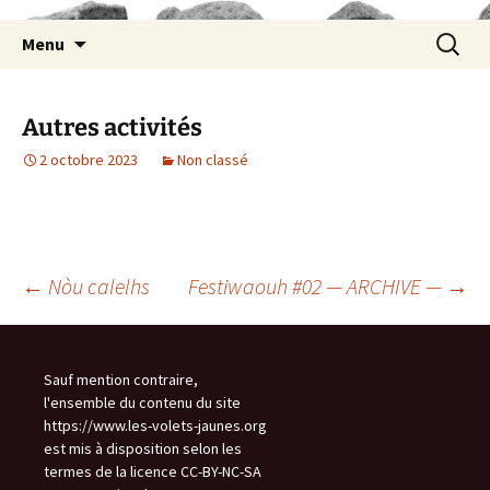
Aller
Recherc
Menu
au
contenu
Autres activités
2 octobre 2023
Non classé
Navigation
←
Nòu calelhs
Festiwaouh #02 — ARCHIVE —
→
des
Sauf mention contraire,
l'ensemble du contenu du site
articles
https://www.les-volets-jaunes.org
est mis à disposition selon les
termes de la licence CC-BY-NC-SA