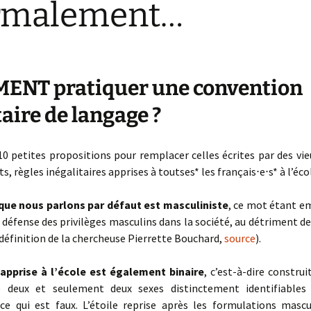
rmalement…
rêvolutionnaire !
resse
Atelier de lancement
Idées pratiques
Revue de pres
Détails de la planisphère
i·e·s
Planisphères encadrées
Explorations
ENT pratiquer une convention
hotos
cartographiques
taire de langage ?
ratique
 10 petites propositions pour remplacer celles écrites par des v
s, règles inégalitaires apprises à toutses* les français⋅e⋅s* à l’é
que nous parlons par défaut est masculiniste
, ce mot étant e
« défense des privilèges masculins dans la société, au détriment de
éfinition de la chercheuse Pierrette Bouchard,
source
).
apprise à l’école est également binaire
, c’est-à-dire construi
te deux et seulement deux sexes distinctement identifiables
 ce qui est faux. L’étoile reprise après les formulations mascu