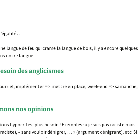
 l’égalité…
une langue de feu qui crame la langue de bois, il y a encore quelques
ans notre langue…
besoin des anglicismes
courriel, implémenter => mettre en place, week-end => samanche,
mons nos opinions
ions hypocrites, plus besoin ! Exemples : « je suis pas raciste mais
aciste), « sans vouloir dénigrer, … » (argument dénigrant), etc. Si j