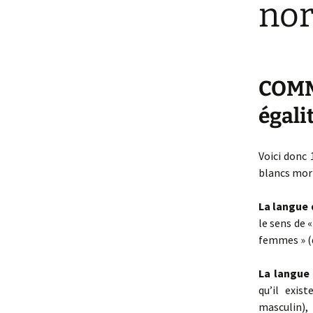
no
5- Festiwaouh
P
>> Calendrier
Am
COMM
>> Nous inviter
P
égali
>> Revue de presse
P
Voici donc
blancs mort
La langue 
le sens de 
femmes » (d
La langue 
qu’il exis
masculin),