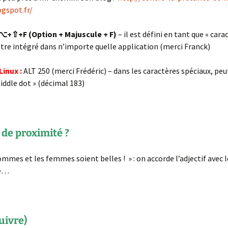
ogspot.fr/
⌥+⇧+F (Option + Majuscule + F)
– il est défini en tant que « cara
tre intégré dans n’importe quelle application (merci Franck)
Linux :
ALT 250 (merci Frédéric) – dans les caractères spéciaux, peu
iddle dot » (décimal 183)
 de proximité ?
ommes et les femmes soient belles ! » : on accorde l’adjectif avec 
he…
suivre)