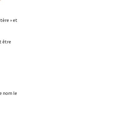
ctère » et
t être
le nom le