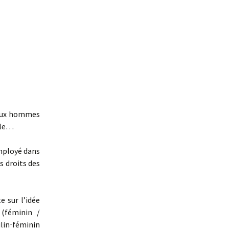
se, la suite
Si si c’est indispensable,
juste, et c’est
maintenant !
Y’a des humain⋅e⋅s très
intelligent⋅e⋅s qui
bossent là-dessus
À lire et écouter pour se
désintoxiquer de la
ieux hommes
langue du mépris
cole…
Lexique de langue
dragonne
mployé dans
s droits des
te sur l’idée
 (féminin /
lin⋅féminin