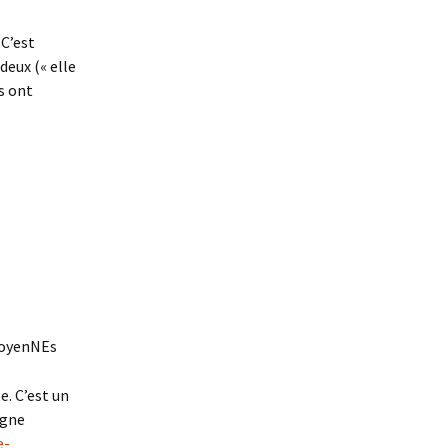
 C’est
deux (« elle
ls ont
toyenNEs
e. C’est un
igne
e-