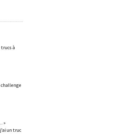
 trucs à
 challenge
… »
’ai un truc