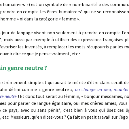
 « humain
e⋅s ») est un symbole de « non-binarité » des communa
·
 prendre en compte les êtres humain
e⋅s* qui ne se reconnaissen
·
 homme » ni dans la catégorie « femme ».
à jour de langage visent non seulement à prendre en compte l’e
*, mais aussi par exemple à utiliser des expressions françaises p
à favoriser les inventés, à remplacer les mots récupourris par les 
ouvoir dire ce que je pense vraiment, etc.⋅
in genre neutre ?
xtrêmement simple et qui aurait le mérite d’être claire serait de d
ulin défini comme « genre neutre »,
on change un peu, maintena
re neutre
! Et donc tout serait au féminin, « bonjour mesdames, 
ies pour parler de langue égalitaire, oui mes chères amies, vous
ce pays, avec ou sans pénis*, c’est bien à vous qui lisez ces li
 etc. Messieurs, qu’en dites-vous ? Ça fait un petit travail sur l’égo