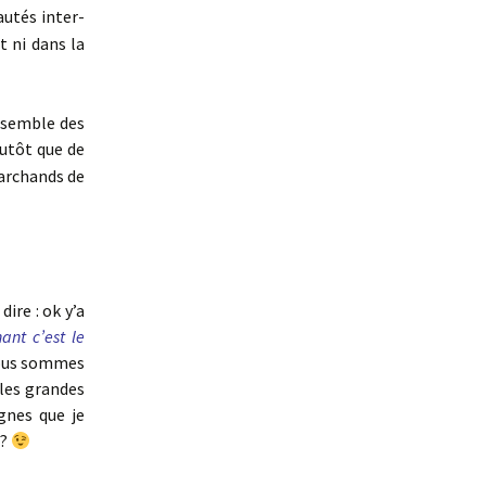
utés inter-
t ni dans la
nsemble des
lutôt que de
marchands de
ire : ok y’a
nt c’est le
nous sommes
 les grandes
gnes que je
 ?