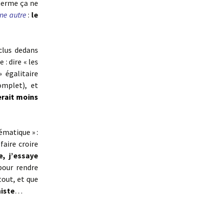
 terme ça ne
une autre
:
le
clus dedans
: dire « les
 égalitaire
omplet), et
erait moins
tématique » :
faire croire
e, j’essaye
pour rendre
tout, et que
niste
…