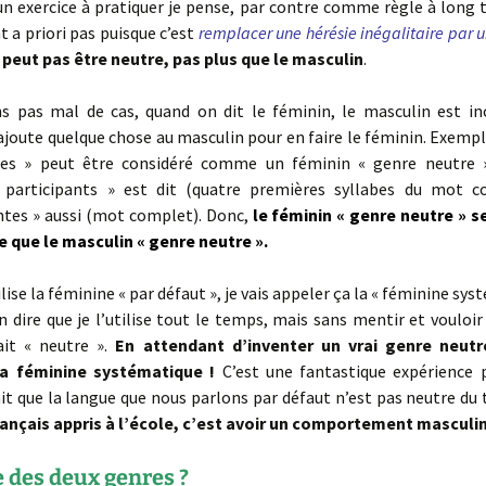
un exercice à pratiquer je pense, par contre comme règle à long
 a priori pas puisque c’est
remplacer une hérésie inégalitaire par 
 peut pas être neutre, pas plus que le masculin
.
 pas mal de cas, quand on dit le féminin, le masculin est in
ajoute quelque chose au masculin pour en faire le féminin. Exemple 
tes » peut être considéré comme un féminin « genre neutre »
participants » est dit (quatre premières syllabes du mot c
ntes » aussi (mot complet). Donc,
le féminin « genre neutre » s
e que le masculin « genre neutre ».
ilise la féminine « par défaut », je vais appeler ça la « féminine sys
n dire que je l’utilise tout le temps, mais sans mentir et vouloir 
ait « neutre ».
En attendant d’inventer un vrai genre neutr
 la féminine systématique !
C’est une fantastique expérience 
fait que la langue que nous parlons par défaut n’est pas neutre du 
français appris à l’école, c’est avoir un comportement masculi
 des deux genres ?