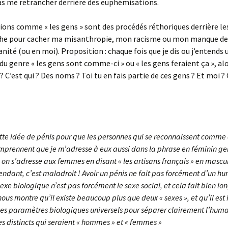
pas me retrancher derrière des euphémisations.
ions comme « les gens » sont des procédés réthoriques derrière les
he pour cacher ma misanthropie, mon racisme ou mon manque de
nité (ou en moi). Proposition : chaque fois que je dis ou j’entends 
du genre « les gens sont comme-ci » ou « les gens feraient ça », al
 C’est qui ? Des noms ? Toi tu en fais partie de ces gens ? Et moi ? 
cette idée de pénis pour que les personnes qui se reconnaissent comme
rennent que je m’adresse à eux aussi dans la phrase en féminin gen
on s’adresse aux femmes en disant « les artisans français » en mascu
endant, c’est maladroit ! Avoir un pénis ne fait pas forcément d’un h
xe biologique n’est pas forcément le sexe social, et cela fait bien l
nous montre qu’il existe beaucoup plus que deux « sexes », et qu’il est
des paramètres biologiques universels pour séparer clairement l’huma
s distincts qui seraient « hommes » et « femmes »