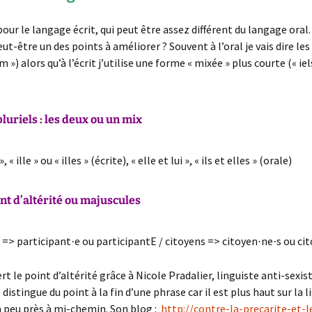
pour le langage écrit, qui peut être assez différent du langage oral.
eut-être un des points à améliorer ? Souvent à l’oral je vais dire les 
im ») alors qu’à l’écrit j’utilise une forme « mixée » plus courte (« ie
uriels : les deux ou un mix
», « ille » ou « illes » (écrite), « elle et lui », « ils et elles » (orale)
nt d’altérité ou majuscules
 => participant
e ou participantE / citoyens => citoyen
ne
s ou ci
·
·
·
rt le point d’altérité grâce à Nicole Pradalier, linguiste anti-sexist
 distingue du point à la fin d’une phrase car il est plus haut sur la l
 à peu près à mi-chemin. Son blog :
http://contre-la-precarite-et-l