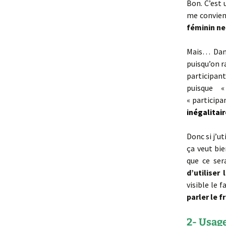
Bon. C’est 
me convient
féminin ne
Mais… Dans
puisqu’on r
participan
puisque « 
« participa
inégalitair
Donc si j’ut
ça veut bie
que ce ser
d’utiliser
visible le 
parler le 
2- Usage