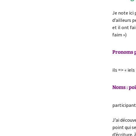
Je note ici 
d’ailleurs p
et il ont fa
faim »)
Pronoms pl
ils => « iels 
Noms : poi
participant
J’ai découve
point qui se
d’écriture,