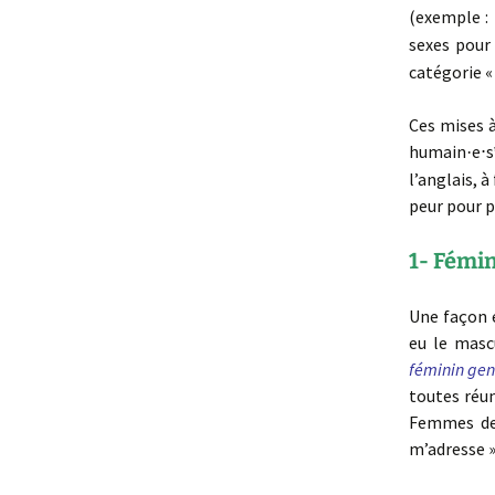
(exemple :
sexes pour
catégorie «
Ces mises 
humain
e⋅s
·
l’anglais, 
peur pour p
1- Fémin
Une façon e
eu le masc
féminin gen
toutes réun
Femmes de 
m’adresse »,