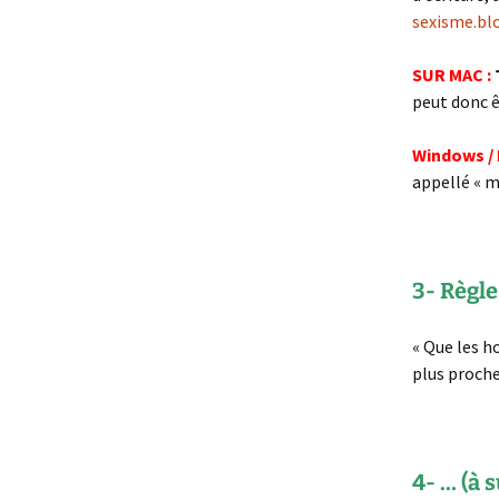
sexisme.bl
SUR MAC :
peut donc ê
Windows / 
appellé « m
3- Règle
« Que les h
plus proc
4- … (à 