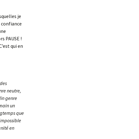
quelles je
 confiance
une
ors PAUSE !
C’est qui en
 des
re neutre,
lin genre
umain un
ongtemps que
 impossible
nité en