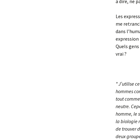
à dire, ne 
Les express
me retranc
dans l’huma
expression 
Quels gens ?
vrai ?
* J’utilise 
hommes comp
tout comme 
neutre. Cep
homme, le se
la biologie 
de trouver 
deux groupe