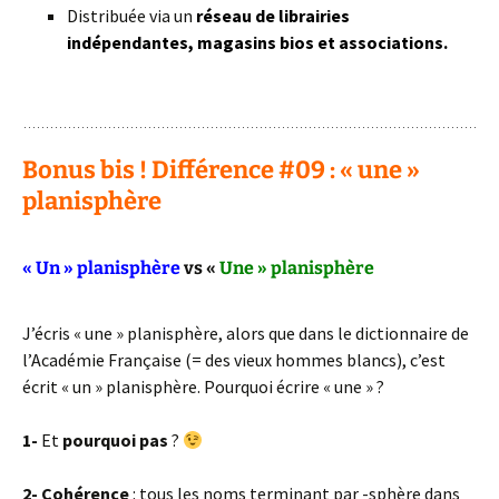
Distribuée via un
réseau de librairies
indépendantes, magasins bios et associations
.
: )
Bonus bis ! Différence #09 : « une »
planisphère
« Un » planisphère
vs «
Une » planisphère
J’écris « une » planisphère, alors que dans le dictionnaire de
l’Académie Française (= des vieux hommes blancs), c’est
écrit « un » planisphère. Pourquoi écrire « une » ?
1-
Et
pourquoi pas
?
2- Cohérence
: tous les noms terminant par -sphère dans