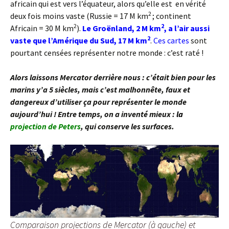
africain qui est vers l’équateur, alors qu’elle est en vérité
2
deux fois moins vaste (Russie = 17 M km
; continent
2
2
Africain = 30 M km
).
Le Groënland, 2 M km
, a l’air aussi
2
vaste que l’Amérique du Sud, 17 M km
.
Ces cartes
sont
pourtant censées représenter notre monde : c’est raté !
Alors laissons Mercator derrière nous : c’était bien pour les
marins y’a 5 siècles, mais c’est malhonnête, faux et
dangereux d’utiliser ça pour représenter le monde
aujourd’hui ! Entre temps, on a inventé mieux :
la
projection de Peters
, qui conserve les surfaces.
Comparaison projections de Mercator (à gauche) et