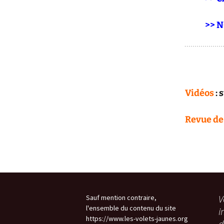
>> 
–
Vidéos
: 
Revue de
V
Sauf mention contraire,
l'ensemble du contenu du site
i
https://www.les-volets-jaunes.org
d