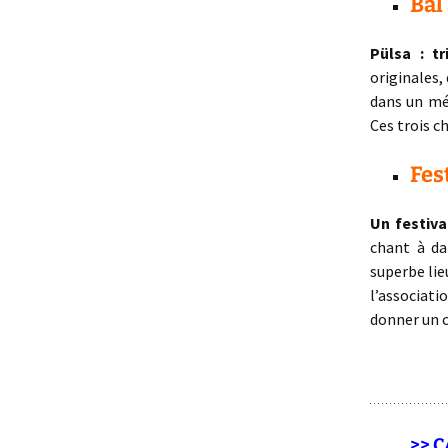
Bal 
Pülsa : tr
originales,
dans un mé
Ces trois c
Fes
Un festiva
chant à da
superbe lie
l’associati
donner un 
>> 