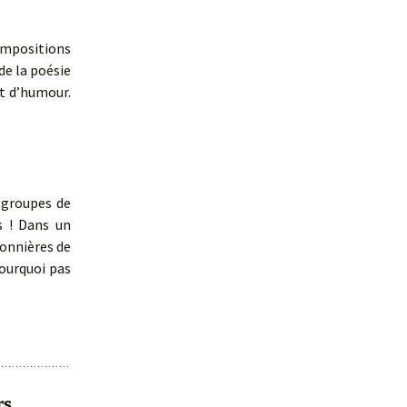
mpositions
de la poésie
t d’humour.
s groupes de
s ! Dans un
ionnières de
pourquoi pas
rs