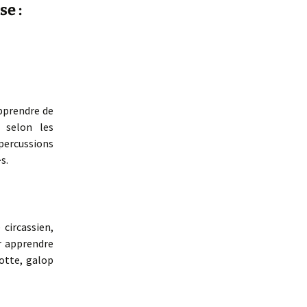
se :
e, la suite
Si si c’est indispensable,
juste, et c’est
maintenant !
Y’a des humain⋅e⋅s très
intelligent⋅e⋅s qui
bossent là-dessus
pprendre de
 selon les
À lire et écouter pour se
percussions
désintoxiquer de la
langue du mépris
s.
Lexique de langue
dragonne
circassien,
ur apprendre
otte, galop