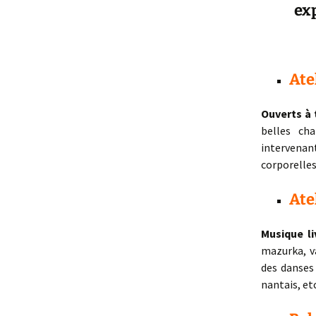
exp
5- Festiwaouh
Pr
>> Calendrier
Ami
Ate
>> Nous inviter
Ph
Ouverts à 
>> Revue de presse
Pr
belles ch
intervenan
corporelles
Ate
Musique li
mazurka, va
des danses
nantais, etc