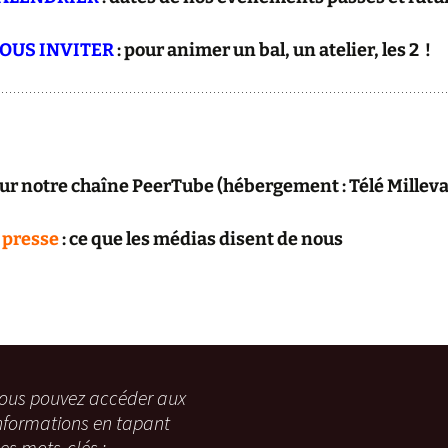
NOUS INVITER
: pour animer un bal, un atelier, les 2 !
sur notre chaîne PeerTube (hébergement : Télé Millev
 presse
: ce que les médias disent de nous
ous pouvez accéder aux
nformations en tapant
es mots-clés :