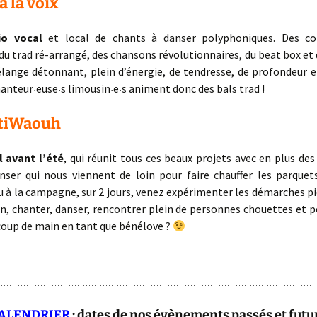
à la voix
io vocal
et local de chants à danser polyphoniques. Des co
 du trad ré-arrangé, des chansons révolutionnaires, du beat box et 
lange détonnant, plein d’énergie, de tendresse, de profondeur e
hanteur
euse
s limousin
e
s animent donc des bals trad !
·
·
·
·
tiWaouh
l avant l’été
, qui réunit tous ces beaux projets avec en plus de
nser qui nous viennent de loin pour faire chauffer les parquet
u à la campagne, sur 2 jours, venez expérimenter les démarches p
on, chanter, danser, rencontrer plein de personnes chouettes et 
coup de main en tant que bénélove ?
CALENDRIER
: dates de nos évènements passés et futu