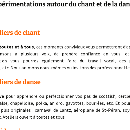
érimentations autour du chant et de la dan
rêvolutionnaire !
esse
Atelier de lancement
Idées pratiques
Revue de press
Détails de la planisphère
·e·s
Planisphères encadrées
Explorations
liers de chant
otos
cartographiques
toutes et à tous
, ces moments conviviaux vous permettront d’a
atique
ansons à plusieurs voix, de prendre confiance en vous, et
t·e·s vous pourrez également faire du travail vocal, des 
, etc. Nous animons nous-mêmes ou invitons des professionnel·le·
liers de danse
ve
pour apprendre ou perfectionner vos pas de scottish, cercle 
lse, chapelloise, polka, an dro, gavottes, bourrées, etc. Et po
 plus originales : carnaval de Lantz, aéroplane de St-Péran, soy
. Ateliers ouvert à toutes et tous.