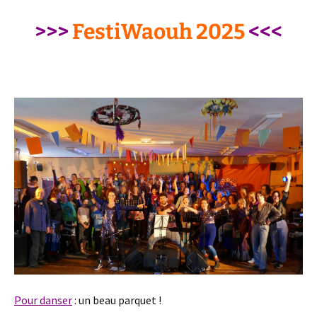
>>>
FestiWaouh 2025
<<<
–
Pour danser
: un beau parquet !