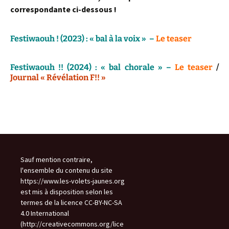
correspondante ci-dessous !
Tote passion et mordante » (Maya
Festiwaouh ! (2023) : « bal à la voix »
–
Le teaser
Festiwaouh !! (2024) : « bal chorale »
–
Le teaser
/
Journal « Révélation F!! »
Sauf mention contraire,
l'ensemble du contenu du site
https://www.les-volets-jaunes.org
est mis à disposition selon les
termes de la licence CC-BY-NC-SA
4.0 International
(http://creativecommons.org/lice