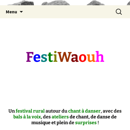
Aller
Recherc
Menu
au
contenu
F
e
s
t
i
W
a
o
u
h
Un
festival rural
autour du
chant à danser
, avec des
bals à la voix
, des
ateliers
de chant
, de danse de
musique et plein
de
surprises
!