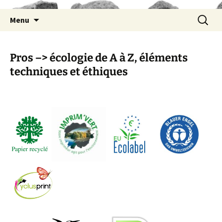
Aller
Recherc
Menu
au
contenu
Pros –> écologie de A à Z, éléments
techniques et éthiques