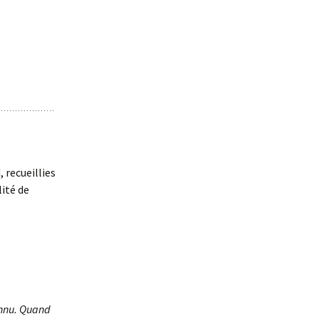
 recueillies
lité de
onnu. Quand