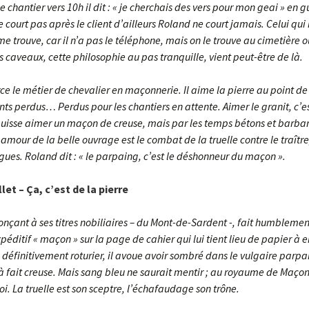
 le chantier vers 10h il dit : « je cherchais des vers pour mon geai » en 
ne court pas après le client d’ailleurs Roland ne court jamais. Celui qu
 me trouve, car il n’a pas le téléphone, mais on le trouve au cimetière où 
 caveaux, cette philosophie au pas tranquille, vient peut-être de là.
e le métier de chevalier en maçonnerie. Il aime la pierre au point de 
s perdus… Perdus pour les chantiers en attente. Aimer le granit, c’es
uisse aimer un maçon de creuse, mais par les temps bétons et barbar
 amour de la belle ouvrage est le combat de la truelle contre le traître
ues. Roland dit : « le parpaing, c’est le déshonneur du maçon ».
llet – Ça, c’est de la pierre
nçant à ses titres nobiliaires – du Mont-de-Sardent -, fait humblemen
éditif « maçon » sur la page de cahier qui lui tient lieu de papier à e
 définitivement roturier, il avoue avoir sombré dans le vulgaire parpa
à fait creuse. Mais sang bleu ne saurait mentir ; au royaume de Maçon
oi. La truelle est son sceptre, l’échafaudage son trône.