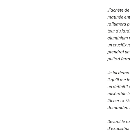
J’achète deu
matinée entiè
rallumera pl
tour du jard
aluminium ma
un crucifix 
prendrai un
puits à ferr
Je lui deman
il qu’il me 
un définitif
misérable in
lâcher : « 7
demander. Je
Devant le ro
d’exposition,