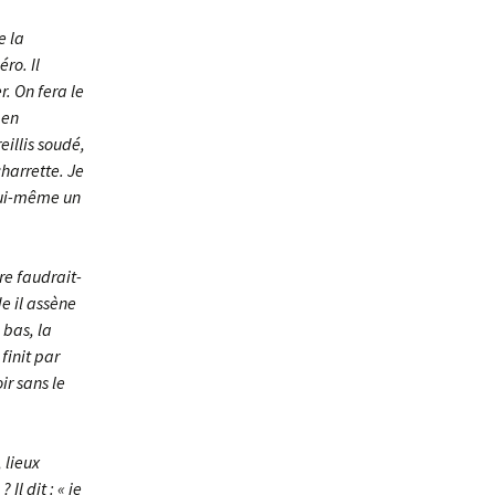
e la
éro. Il
r. On fera le
 en
illis soudé,
charrette. Je
 lui-même un
ore faudrait-
e il assène
 bas, la
finit par
ir sans le
 lieux
Il dit : « je