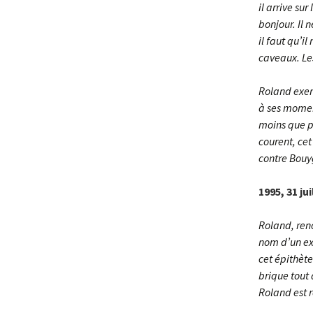
il arrive sur
bonjour. Il 
il faut qu’il
caveaux. Les
Roland exerc
à ses moment
moins que p
courent, cet
contre Bouyg
1995, 31 jui
Roland, reno
nom d’un exp
cet épithète
brique tout 
Roland est r