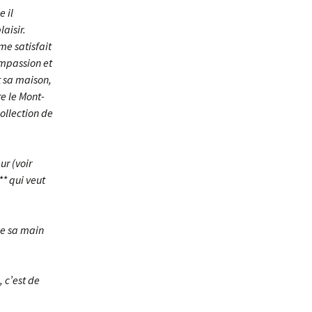
 il
aisir.
me satisfait
ompassion et
t sa maison,
e le Mont-
ollection de
ur (voir
** qui veut
ose sa main
, c’est de