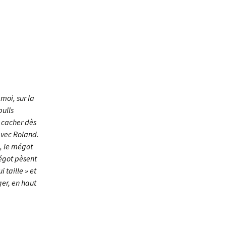
moi, sur la
pulls
s cacher dès
 avec Roland.
e, le mégot
mégot pèsent
i taille » et
er, en haut