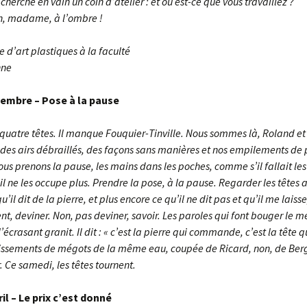
i cherche en vain un coin d’atelier : et où est-ce que vous travaillez ?
n, madame, à l’ombre !
e d’art plastiques à la faculté
nne
vembre – Pose à la pause
quatre têtes. Il manque Fouquier-Tinville. Nous sommes là, Roland et 
 des airs débraillés, des façons sans manières et nos empilements de 
ous prenons la pause, les mains dans les poches, comme s’il fallait le
il ne les occupe plus. Prendre la pose, à la pause. Regarder les têtes
u’il dit de la pierre, et plus encore ce qu’il ne dit pas et qu’il me laiss
ent, deviner. Non, pas deviner, savoir. Les paroles qui font bouger le 
écrasant granit. Il dit : « c’est la pierre qui commande, c’est la tête qu
issements de mégots de la même eau, coupée de Ricard, non, de Berg
r. Ce samedi, les têtes tournent.
ril – Le prix c’est donné