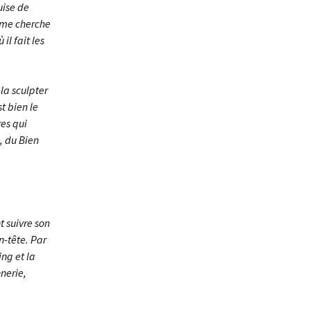
guise de
i me cherche
il fait les
la sculpter
t bien le
es qui
, du Bien
t suivre son
n-tête. Par
ing et la
nerie,