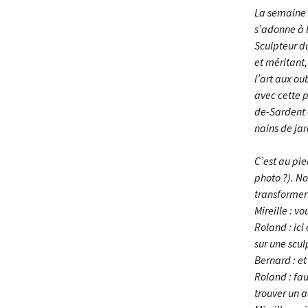
La semaine 
s’adonne à l
Sculpteur d
et méritant
l’art aux ou
avec cette 
de-Sardent e
nains de jard
C’est au pie
photo ?). Nou
transformer 
Mireille : vo
Roland : ici
sur une sculp
Bernard : et
Roland : fau
trouver un a