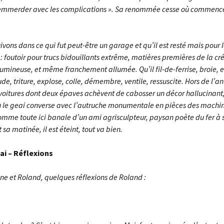
emmerder avec les complications ». Sa renommée cesse où commence
vons dans ce qui fut peut-être un garage et qu’il est resté mais pour 
: foutoir pour trucs bidouillants extrême, matières premières de la cr
lumineuse, et même franchement allumée. Qu’il fil-de-ferrise, broie, 
de, triture, explose, colle, démembre, ventile, ressuscite. Hors de l’a
s voitures dont deux épaves achèvent de cabosser un décor hallucinant,
 où le geai converse avec l’autruche monumentale en pièces des machi
somme toute ici banale d’un ami agrisculpteur, paysan poète du fer à 
 sa matinée, il est éteint, tout va bien.
ai – Réflexions
ne et Roland, quelques réflexions de Roland :