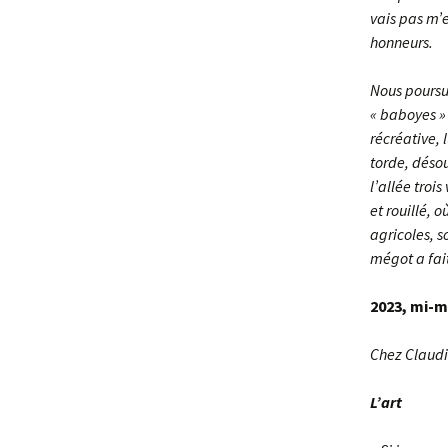
vais pas m’
honneurs.
Nous poursui
« baboyes » 
récréative, 
torde, désou
l’allée troi
et rouillé,
agricoles, 
mégot a fait
2023, mi-m
Chez Claudi
L’art