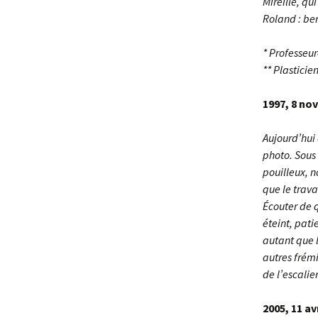
Mireille, qu
Roland : be
* Professeur
** Plasticie
1997, 8 no
Aujourd’hui 
photo. Sous
pouilleux, n
que le trava
Écouter de q
éteint, pati
autant que l’
autres frém
de l’escalie
2005, 11 av