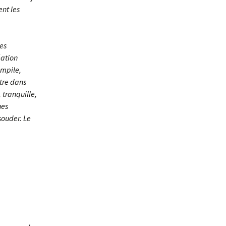
nt les
les
éation
empile,
ntre dans
 tranquille,
nes
souder. Le