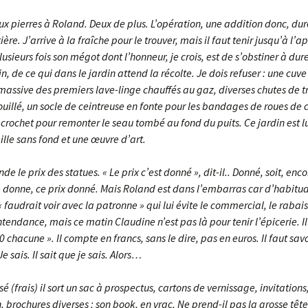
x pierres à Roland. Deux de plus. L’opération, une addition donc, dur
re. J’arrive à la fraîche pour le trouver, mais il faut tenir jusqu’à l’ap
usieurs fois son mégot dont l’honneur, je crois, est de s’obstiner à dure
in, de ce qui dans le jardin attend la récolte. Je dois refuser : une cuve
ssive des premiers lave-linge chauffés au gaz, diverses chutes de tre
rouillé, un socle de ceintreuse en fonte pour les bandages de roues de 
 crochet pour remonter le seau tombé au fond du puits. Ce jardin est
aille sans fond et une œuvre d’art.
de le prix des statues. « Le prix c’est donné », dit-il.. Donné, soit, enc
le donne, ce prix donné. Mais Roland est dans l’embarras car d’habitud
 « faudrait voir avec la patronne » qui lui évite le commercial, le rabais
tendance, mais ce matin Claudine n’est pas là pour tenir l’épicerie. Il 
50 chacune ». Il compte en francs, sans le dire, pas en euros. Il faut savo
 sais. Il sait que je sais. Alors…
sé (frais) il sort un sac à prospectus, cartons de vernissage, invitations,
 brochures diverses : son book, en vrac. Ne prend-il pas la grosse tête ? 