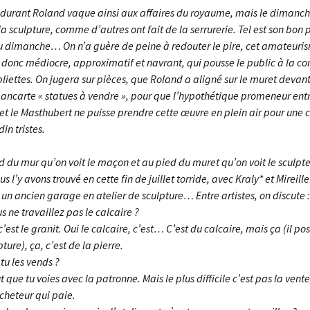
durant Roland vaque ainsi aux affaires du royaume, mais le dimanche
a sculpture, comme d’autres ont fait de la serrurerie. Tel est son bon pl
u dimanche… On n’a guère de peine à redouter le pire, cet amateuris
, donc médiocre, approximatif et navrant, qui pousse le public à la c
bliettes. On jugera sur pièces, que Roland a aligné sur le muret devan
pancarte « statues à vendre », pour que l’hypothétique promeneur entr
t le Masthubert ne puisse prendre cette œuvre en plein air pour une c
in tristes.
d du mur qu’on voit le maçon et au pied du muret qu’on voit le sculpte
s l’y avons trouvé en cette fin de juillet torride, avec Kraly* et Mireille
un ancien garage en atelier de sculpture… Entre artistes, on discute :
us ne travaillez pas le calcaire ?
 c’est le granit. Oui le calcaire, c’est… C’est du calcaire, mais ça (il p
ture), ça, c’est de la pierre.
 tu les vends ?
t que tu voies avec la patronne. Mais le plus difficile c’est pas la vente
cheteur qui paie.