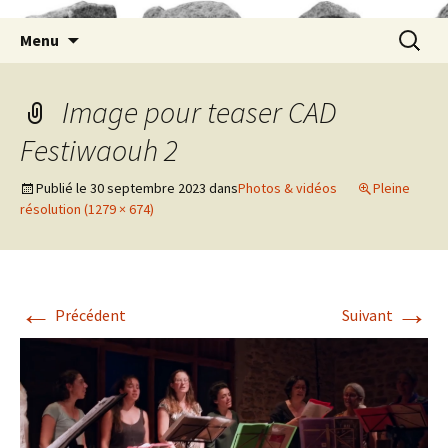
Aller
Recherc
Menu
au
contenu
Image pour teaser CAD
Festiwaouh 2
Publié le
30 septembre 2023
dans
Photos & vidéos
Pleine
résolution (1279 × 674)
←
→
Précédent
Suivant