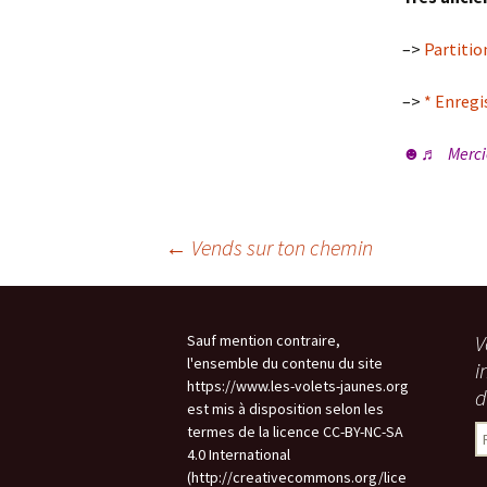
–
5- Festiwaouh
P
–>
Partitio
–
>> Calendrier
Am
–>
* Enreg
–
>> Nous inviter
P
☻♬ Mercie 
>> Revue de presse
P
Navigation
←
Vends sur ton chemin
des
V
Sauf mention contraire,
l'ensemble du contenu du site
i
articles
https://www.les-volets-jaunes.org
d
est mis à disposition selon les
termes de la licence CC-BY-NC-SA
R
4.0 International
(http://creativecommons.org/lice