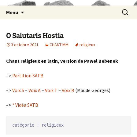
Aller
Recherc
Menu
au
contenu
O Salutaris Hostia
3 octobre 2021
CHANT MM
religieux
Chant religieux en latin, version de Pawel Bebenek
–>
Partition SATB
–>
Voix S
–
Voix A
–
Voix T
–
Voix B
(Maude Georges)
–>
* Vidéa SATB
catégorie : religieux