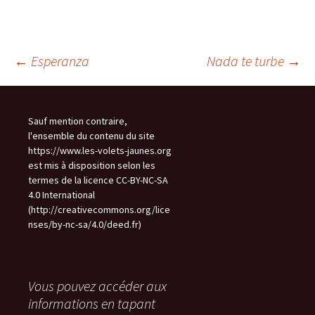
Navigation
←
Esperanza
Nada te turbe
→
des
Sauf mention contraire,
l'ensemble du contenu du site
articles
https://www.les-volets-jaunes.org
est mis à disposition selon les
termes de la licence CC-BY-NC-SA
4.0 International
(http://creativecommons.org/lice
nses/by-nc-sa/4.0/deed.fr)
Vous pouvez accéder aux
informations en tapant