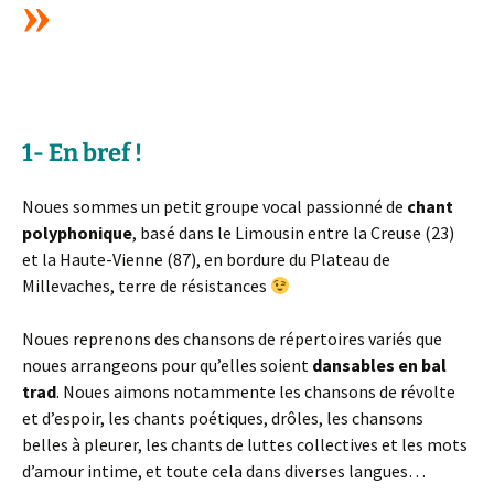
»
« Moi et mes frères on est nés entre les montagnes » (Coline)
1- En bref !
Noues sommes un petit groupe vocal passionné de
chant
polyphonique
, basé dans le Limousin entre la Creuse (23)
et la Haute-Vienne (87), en bordure du Plateau de
Millevaches, terre de résistances
Noues reprenons des chansons de répertoires variés que
noues arrangeons pour qu’elles soient
dansables en bal
trad
. Noues aimons notammente les chansons de révolte
et d’espoir, les chants poétiques, drôles, les chansons
belles à pleurer, les chants de luttes collectives et les mots
d’amour intime, et toute cela dans diverses langues…