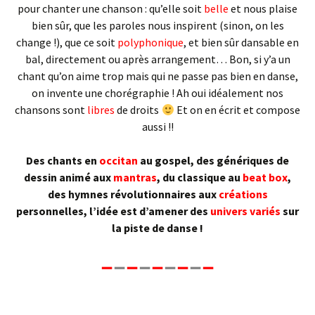
pour chanter une chanson : qu’elle soit
belle
et nous plaise
bien sûr, que les paroles nous inspirent (sinon, on les
change !), que ce soit
polyphonique
, et bien sûr dansable en
bal, directement ou après arrangement… Bon, si y’a un
chant qu’on aime trop mais qui ne passe pas bien en danse,
on invente une chorégraphie ! Ah oui idéalement nos
chansons sont
libres
de droits
Et on en écrit et compose
aussi !!
Des chants en
occitan
au gospel, des génériques de
dessin animé aux
mantras
, du classique au
beat box
,
des hymnes révolutionnaires aux
créations
personnelles, l’idée est d’amener des
univers variés
sur
la piste de danse !
–
–
–
–
–
–
–
–
–
« La vie elle est aussi ponctuée par du temps, et le temps il est à l’échelle de