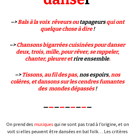
–>
Bals à la voix rêveurs ou
tapageurs
qui ont
quelque chose à dire
!
–>
Chansons bigarrées cuisinées pour danser
deux, trois, mille, pour rêver, se rappeler,
chanter, pleurer et
rire ensemble
.
–>
Tissons, au fil des pas,
nos espoirs
, nos
colères, et dansons sur les cendres fumantes
des mondes dépassés
!
–
–
–
–
–
–
–
–
–
On prend des
musiques
qui ne sont pas trad à l’origine, et on
voit si elles peuvent être dansées en bal folk… Les critères