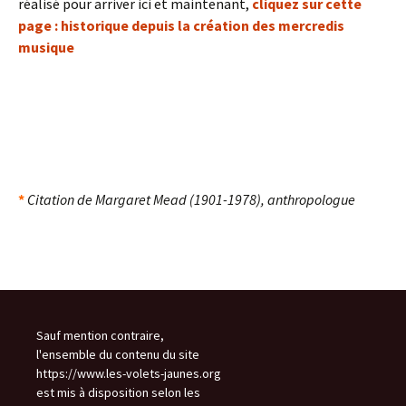
réalisé pour arriver ici et maintenant,
cliquez sur cette
page : historique depuis la création des mercredis
musique
« Comme j’étais enfin arrivée là où j’avais envie d’être et que j’étais bien, je
suis partie à l’étranger » (Constance)
*
Citation de Margaret Mead (1901-1978), anthropologue
Sauf mention contraire,
l'ensemble du contenu du site
https://www.les-volets-jaunes.org
est mis à disposition selon les