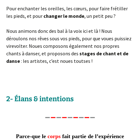
Pour enchanter les oreilles, les cœurs, pour faire frétiller
les pieds, et pour
changer le monde
, un petit peu ?
Nous animons donc des bal à la voix ici et là ! Nous
déroulons nos rêves sous vos pieds, pour que voues puissiez
virevolter. Noues composons également nos propres
chants à danser, et proposons des
stages de chant et de
danse
: les artistes, c’est noues toutses !
« ça m’dirait bien de construire quelque chose. Déjà moi, en fait ! »
(Mélanie)
2- Élans & intentions
–
–
–
–
–
–
–
–
–
Parce-que le
corps
fait partie de l’expérience