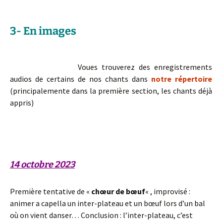
ce qu’on est » (Nathalie)
3- En images
« Quand on dit « un autre monde est possible » j’ai l’impression qu’il est un
Voues trouverez des enregistrements
peu réalisé ici » (Marc)
audios de certains de nos chants dans
notre répertoire
(principalemente dans la première section, les chants déjà
appris)
« J’ai l’impression que j’me suis réveillé le matin et au fur et à mesure j’ai
des ailes qui poussent » (Gwénaël)
14 octobre 2023
Première tentative de «
chœur de bœuf
« , improvisé :
animer a capella un inter-plateau et un bœuf lors d’un bal
où on vient danser… Conclusion : l’inter-plateau, c’est