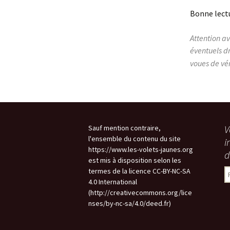
Bonne lect
Attention a
éventuels dr
voues de vé
V
Sauf mention contraire,
l'ensemble du contenu du site
i
https://www.les-volets-jaunes.org
d
est mis à disposition selon les
termes de la licence CC-BY-NC-SA
R
4.0 International
(http://creativecommons.org/lice
nses/by-nc-sa/4.0/deed.fr)