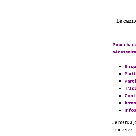
Le carn
Pour chaqu
nécessaire
En qu
Parti
Paro
Trad
Conte
Arra
Info
Je mets à j
trouverez s