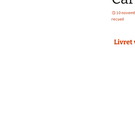
5- Festiwaouh
P
10 novemb
recueil
>> Calendrier
Am
>> Nous inviter
P
Livret
>> Revue de presse
P