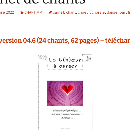
rêvolutionnaire !
resse
Atelier de lancement
Idées pratiques
Revue de pres
re 2022
CHANT MM
carnet
,
chant
,
choeur
,
chorale
,
danse
,
partit
Détails de la planisphère
i·e·s
Planisphères encadrées
Explorations
hotos
cartographiques
 version 04.6 (24 chants, 62 pages) – télécha
ratique