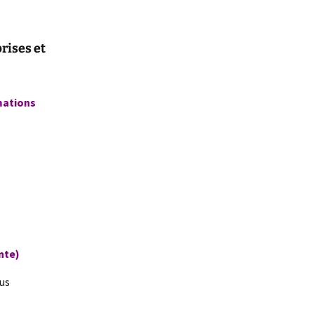
rises et
mations
nte)
ous