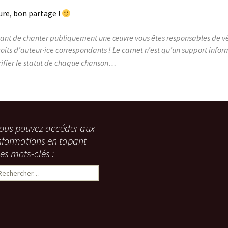
ure, bon partage !
vant de chanter publiquement une œuvre vous êtes responsables de vér
oits d’auteur
ice correspondants ! Le carnet n’est qu’un support inform
·
rifier le statut de chaque chanson…
ous pouvez accéder aux
nformations en tapant
es mots-clés :
echercher :